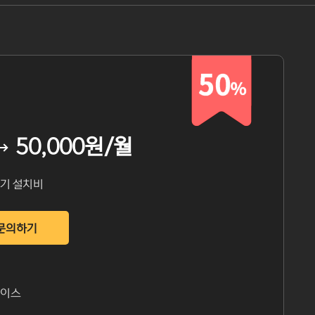
격은 그대로, 혜택은 한 번 더! kr/한국 도메인 9700원
도메인 특가 컬렉션
SYCLOUD 리뉴얼 기념 시원하게 쏘는 100만원 크레딧
신규가입 고객 전용 쿠폰 이벤트
내 사이트 위험도 지금 확인하기
세상 어디에도 없는 MSSQL 최저가 15만원~
50,000원/월
기 설치비
문의하기
베이스