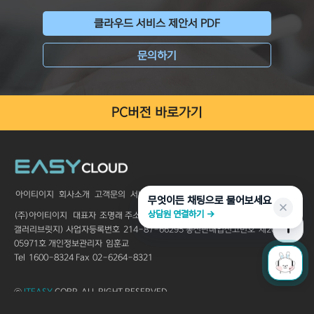
클라우드 서비스 제안서 PDF
문의하기
PC버전 바로가기
아이티이지
회사소개
고객문의
서비스 이용약관
개인정보처리방침
무엇이든 채팅으로 물어보세요
상담원 연결하기 →
(주)아이티이지
대표자
조명래
주소
서울특별시 서초구 서초대로 250 3층 (스타
갤러리브릿지)
사업자등록번호
214-87-66295
통신판매업신고번호
제2005-
05971호
개인정보관리자
임훈교
Tel
1600-8324
Fax
02-6264-8321
ⓒ
ITEASY
CORP. ALL RIGHT RESERVED.