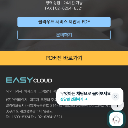
장애 상담 | 24시간 가능
FAX | 02-6264-8321
클라우드 서비스 제안서 PDF
문의하기
PC버전 바로가기
아이티이지
회사소개
고객문의
서비스 이용약관
개인정보처리방침
무엇이든 채팅으로 물어보세요
상담원 연결하기 →
(주)아이티이지
대표자
조명래
주소
서울특별시 서초구 서초대로 250 3층 (스타
갤러리브릿지)
사업자등록번호
214-87-66295
통신판매업신고번호
제2005-
05971호
개인정보관리자
임훈교
Tel
1600-8324
Fax
02-6264-8321